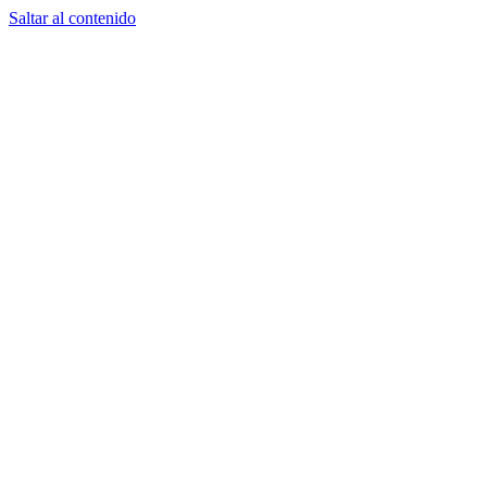
Saltar al contenido