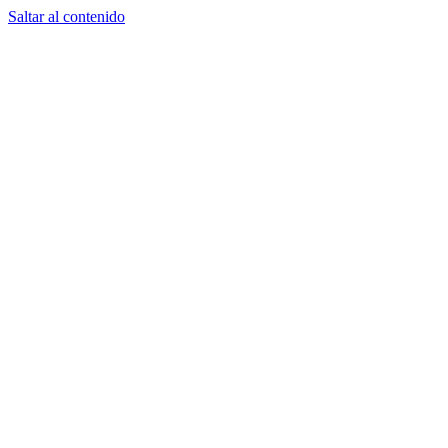
Saltar al contenido