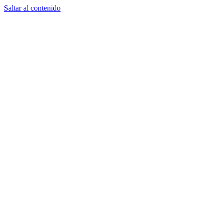
Saltar al contenido