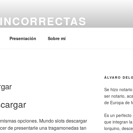
 INCORRECTAS
yols
Presentación
Sobre mí
ÁLVARO DE
rgar
Se hizo notario
ser notario, a
scargar
campeón de Eu
Es un perfecto
las mismas opciones. Mundo slots
que integran la
enemos el placer de presentarle una
lorquino, desc