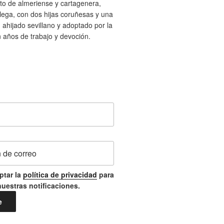
to de almeriense y cartagenera,
lega, con dos hijas coruñesas y
a, un ahijado sevillano y adoptado
stilla en años de trabajo y
E
ptar la
política de privacidad
cibir nuestras notificaciones.