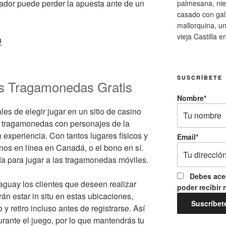
mo Code Red, un jugador puede perder
palmesana, nie
casado con gal
una mallorquin
por la vieja Ca
ea
devoción.
s Tragamonedas Gratis
SUSCRÍBET
Nombre*
les de elegir jugar en un sitio de
un juego de tragamonedas con
cción será una gran experiencia. Con
pansión masiva de los casinos en línea en
Email*
cha el bono de bienvenida para jugar
Debes ace
raguay los clientes que deseen
para poder re
 aún deberán estar in situ en estas
nes de depósito y retiro incluso antes