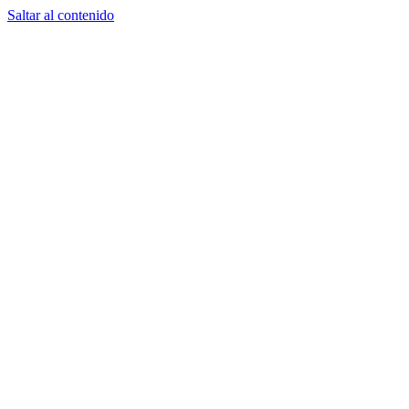
Saltar al contenido